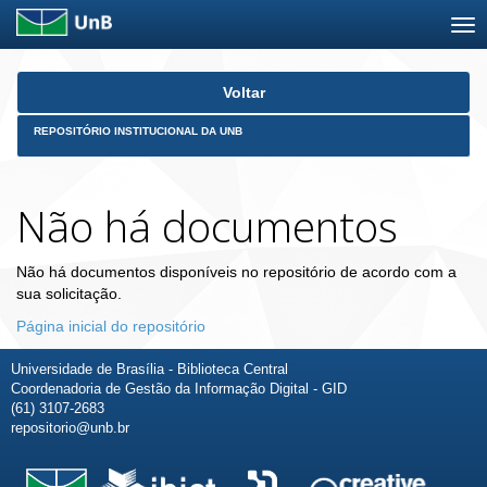
Skip
Voltar
navigation
REPOSITÓRIO INSTITUCIONAL DA UNB
Não há documentos
Não há documentos disponíveis no repositório de acordo com a
sua solicitação.
Página inicial do repositório
Universidade de Brasília - Biblioteca Central
Coordenadoria de Gestão da Informação Digital - GID
(61) 3107-2683
repositorio@unb.br