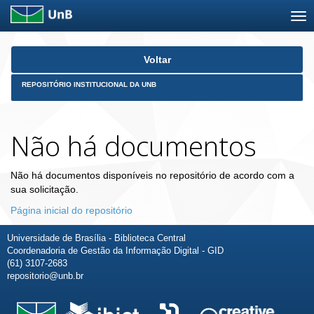
Skip
Voltar
navigation
REPOSITÓRIO INSTITUCIONAL DA UNB
Não há documentos
Não há documentos disponíveis no repositório de acordo com a
sua solicitação.
Página inicial do repositório
Universidade de Brasília - Biblioteca Central
Coordenadoria de Gestão da Informação Digital - GID
(61) 3107-2683
repositorio@unb.br