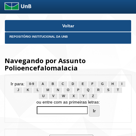
Skip
Voltar
navigation
REPOSITÓRIO INSTITUCIONAL DA UNB
Navegando por Assunto
Polioencefalomalacia
Ir para:
0-9
A
B
C
D
E
F
G
H
I
J
K
L
M
N
O
P
Q
R
S
T
U
V
W
X
Y
Z
ou entre com as primeiras letras: