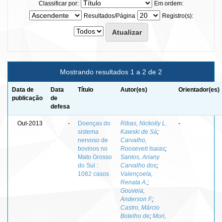
Classificar por:
Em ordem:
Resultados/Página
Registro(s):
Mostrando resultados 1 a 2 de 2
Data de
Data
Título
Autor(es)
Orientador(es)
publicação
de
defesa
Out-2013
-
Doenças do
Ribas, Nickolly L.
-
sistema
Kawski de Sá
;
nervoso de
Carvalho,
bovinos no
Roosevelt Isaias
;
Mato Grosso
Santos, Ariany
do Sul :
Carvalho dos
;
1082 casos
Valençoela,
Renata A.
;
Gouveia,
Anderson F.
;
Castro, Márcio
Botelho de
;
Mori,