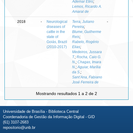
Ademar Etiro
;
Lemos, Ricardo A.
Amaral de
2018
-
Neurological
Terra, Juliano
-
diseases of
Pereira
;
cattle in the
Blume, Guilherme
state of
Reis
;
Goiás, Brazil
Rabelo, Rogério
(2010-2017)
Elias
;
Medeiros, Jussara
T.
;
Rocha, Caio G.
N.
;
Chagas, Imara
N.
;
Aguiar, Marília
da S.
;
Sant’Ana, Fabiano
José Ferreira de
Mostrando resultados 1 a 2 de 2
Universidade de Brasília - Biblioteca Central
Coordenadoria de Gestão da Informação Digital - GID
(61) 3107-2683
repositorio@unb.br