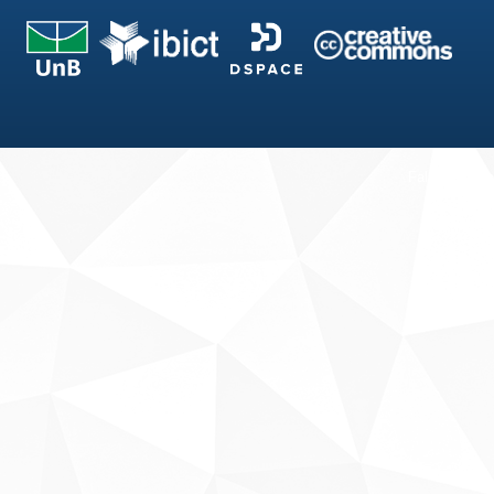
Fale conosco
Sobre