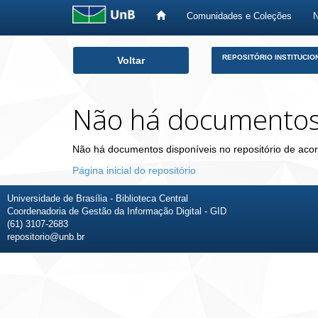
Comunidades e Coleções
Skip
REPOSITÓRIO INSTITUCIO
Voltar
navigation
Não há documento
Não há documentos disponíveis no repositório de acor
Página inicial do repositório
Universidade de Brasília - Biblioteca Central
Coordenadoria de Gestão da Informação Digital - GID
(61) 3107-2683
repositorio@unb.br