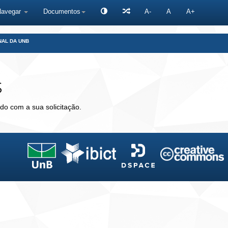
Navegar
Documentos
A-
A
A+
NAL DA UNB
s
do com a sua solicitação.