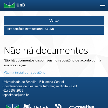
Skip
Voltar
navigation
REPOSITÓRIO INSTITUCIONAL DA UNB
Não há documentos
Não há documentos disponíveis no repositório de acordo com a
sua solicitação.
Página inicial do repositório
Universidade de Brasília - Biblioteca Central
Coordenadoria de Gestão da Informação Digital - GID
(61) 3107-2683
repositorio@unb.br