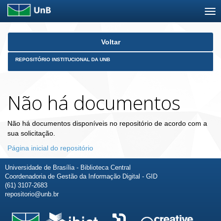
Skip
Voltar
navigation
REPOSITÓRIO INSTITUCIONAL DA UNB
Não há documentos
Não há documentos disponíveis no repositório de acordo com a
sua solicitação.
Página inicial do repositório
Universidade de Brasília - Biblioteca Central
Coordenadoria de Gestão da Informação Digital - GID
(61) 3107-2683
repositorio@unb.br