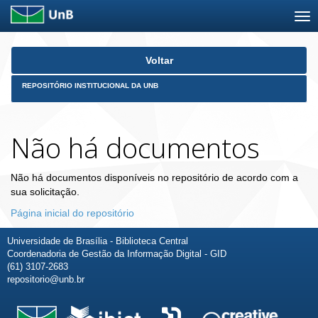
Skip
Voltar
navigation
REPOSITÓRIO INSTITUCIONAL DA UNB
Não há documentos
Não há documentos disponíveis no repositório de acordo com a
sua solicitação.
Página inicial do repositório
Universidade de Brasília - Biblioteca Central
Coordenadoria de Gestão da Informação Digital - GID
(61) 3107-2683
repositorio@unb.br