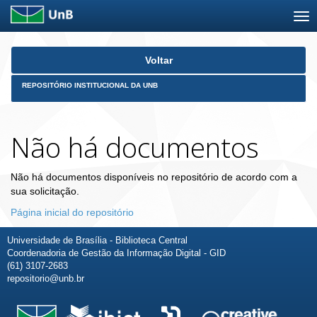
Skip
Voltar
navigation
REPOSITÓRIO INSTITUCIONAL DA UNB
Não há documentos
Não há documentos disponíveis no repositório de acordo com a
sua solicitação.
Página inicial do repositório
Universidade de Brasília - Biblioteca Central
Coordenadoria de Gestão da Informação Digital - GID
(61) 3107-2683
repositorio@unb.br