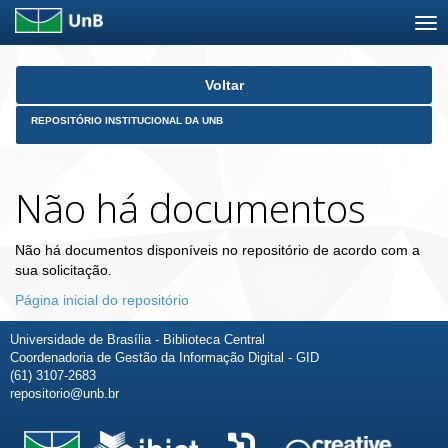
Skip
Voltar
navigation
REPOSITÓRIO INSTITUCIONAL DA UNB
Não há documentos
Não há documentos disponíveis no repositório de acordo com a
sua solicitação.
Página inicial do repositório
Universidade de Brasília - Biblioteca Central
Coordenadoria de Gestão da Informação Digital - GID
(61) 3107-2683
repositorio@unb.br