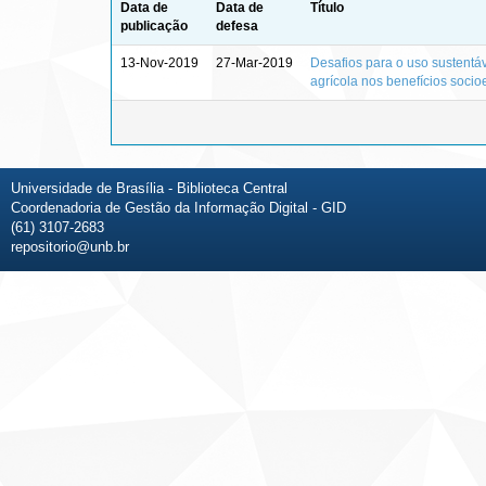
Data de
Data de
Título
publicação
defesa
13-Nov-2019
27-Mar-2019
Desafios para o uso sustentáv
agrícola nos benefícios soci
Universidade de Brasília - Biblioteca Central
Coordenadoria de Gestão da Informação Digital - GID
(61) 3107-2683
repositorio@unb.br