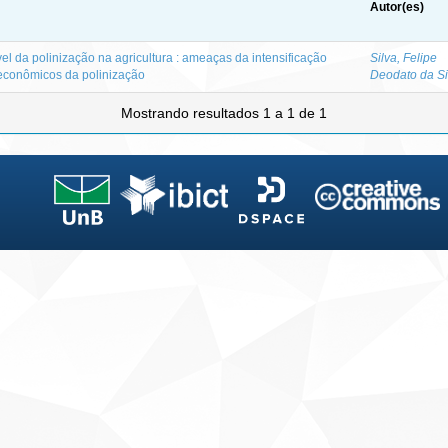
Autor(es)
el da polinização na agricultura : ameaças da intensificação
Silva, Felipe
oeconômicos da polinização
Deodato da Si
Mostrando resultados 1 a 1 de 1