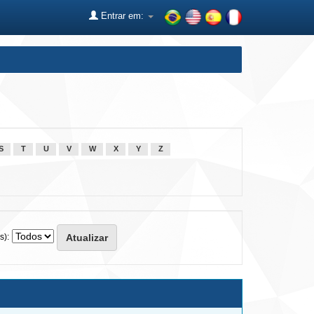
Entrar em:
S
T
U
V
W
X
Y
Z
s):