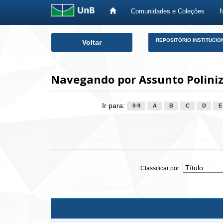
Comunidades e Coleções
Skip
REPOSITÓRIO INSTITUCIO
Voltar
navigation
Navegando por Assunto Poliniz
Ir para:
0-9
A
B
C
D
E
Classificar por: