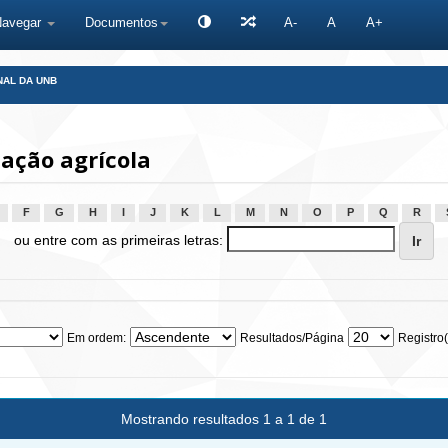
Navegar
Documentos
A-
A
A+
NAL DA UNB
ação agrícola
F
G
H
I
J
K
L
M
N
O
P
Q
R
ou entre com as primeiras letras:
Em ordem:
Resultados/Página
Registro(
Mostrando resultados 1 a 1 de 1