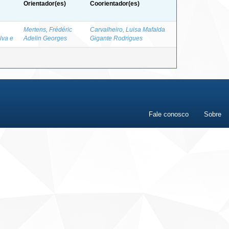
Orientador(es)
Coorientador(es)
Mertens, Frédéric
Carvalheiro, Luisa Mafalda
lva e
Adelin Georges
Gigante Rodrigues
Fale conosco
Sobre