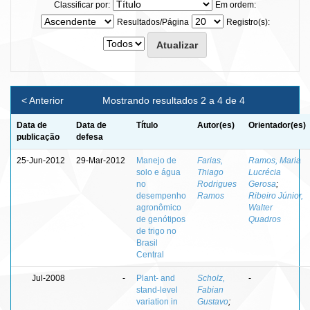
Classificar por:
Em ordem:
Resultados/Página
Registro(s):
< Anterior
Mostrando resultados 2 a 4 de 4
Data de
Data de
Título
Autor(es)
Orientador(es)
publicação
defesa
25-Jun-2012
29-Mar-2012
Manejo de
Farias,
Ramos, Maria
solo e água
Thiago
Lucrécia
no
Rodrigues
Gerosa
;
desempenho
Ramos
Ribeiro Júnior,
agronômico
Walter
de genótipos
Quadros
de trigo no
Brasil
Central
Jul-2008
-
Plant- and
Scholz,
-
stand-level
Fabian
variation in
Gustavo
;