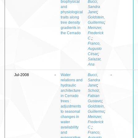
biophysical
Bucci,
and
Sandra
physiological
Janet
;
traits along
Goldstein,
tree density
Guillermo
;
gradients in
Meinzer,
the Cerrado
Frederick
C.
;
Franco,
Augusto
César
;
Salazar,
Ana
Jul-2008
-
Water
Bucci,
-
relations and
Sandra
hydraulic
Janet
;
architecture
Scholz,
in Cerrado
Fabian
trees :
Gustavo
;
adjustments
Goldstein,
to seasonal
Guillermo
;
changes in
Meinzer,
water
Frederick
availability
C.
;
and
Franco,
evaporative
Augusto