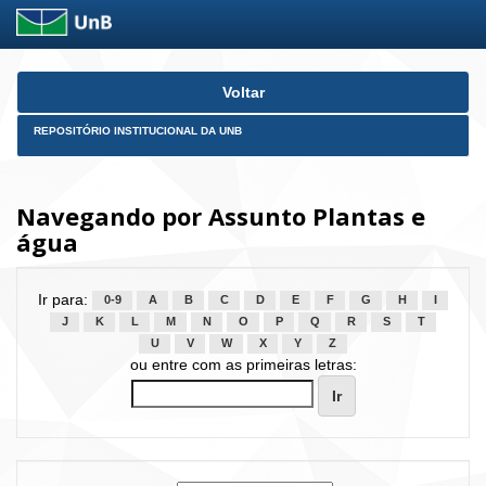
Skip
Voltar
navigation
REPOSITÓRIO INSTITUCIONAL DA UNB
Navegando por Assunto Plantas e
água
Ir para:
0-9
A
B
C
D
E
F
G
H
I
J
K
L
M
N
O
P
Q
R
S
T
U
V
W
X
Y
Z
ou entre com as primeiras letras: