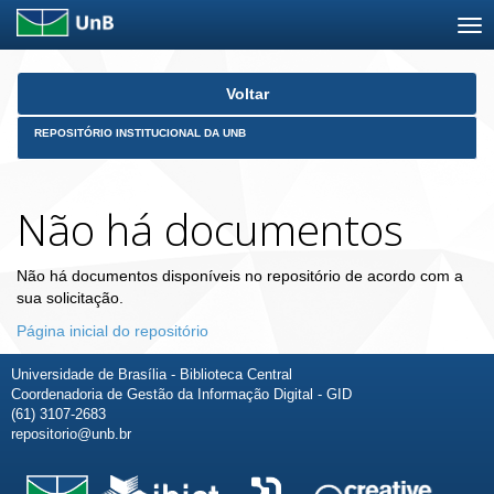
Skip
Voltar
navigation
REPOSITÓRIO INSTITUCIONAL DA UNB
Não há documentos
Não há documentos disponíveis no repositório de acordo com a
sua solicitação.
Página inicial do repositório
Universidade de Brasília - Biblioteca Central
Coordenadoria de Gestão da Informação Digital - GID
(61) 3107-2683
repositorio@unb.br