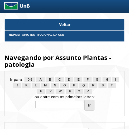
Skip
Voltar
navigation
REPOSITÓRIO INSTITUCIONAL DA UNB
Navegando por Assunto Plantas -
patologia
Ir para:
0-9
A
B
C
D
E
F
G
H
I
J
K
L
M
N
O
P
Q
R
S
T
U
V
W
X
Y
Z
ou entre com as primeiras letras: