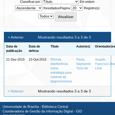
Classificar por:
Em ordem:
Resultados/Página
Registro(s):
< Anterior
Mostrando resultados 3 a 3 de 3
Data de
Data de
Título
Autor(es)
Orientador(es
publicação
defesa
21-Dez-2015
23-Out-2015
RNA de
Paula,
Aragão,
interferência
Nayhanne
Francisco Jos
como
Tizzo de
Lima
estratégia para
controle de
begomoviroses
< Anterior
Mostrando resultados 3 a 3 de 3
Universidade de Brasília - Biblioteca Central
Coordenadoria de Gestão da Informação Digital - GID