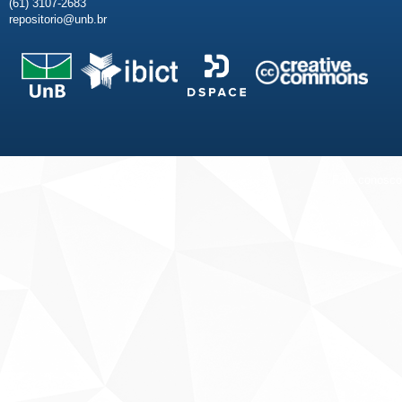
(61) 3107-2683
repositorio@unb.br
Fale conosco
Sobre