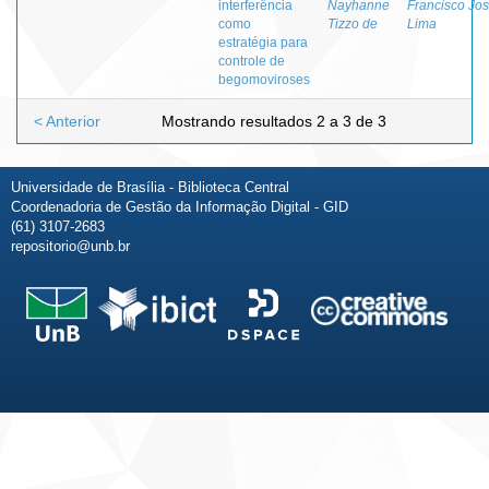
interferência
Nayhanne
Francisco Jo
como
Tizzo de
Lima
estratégia para
controle de
begomoviroses
< Anterior
Mostrando resultados 2 a 3 de 3
Universidade de Brasília - Biblioteca Central
Coordenadoria de Gestão da Informação Digital - GID
(61) 3107-2683
repositorio@unb.br
Fale conosco