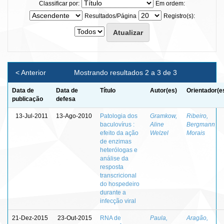
Classificar por:
Em ordem:
Resultados/Página
Registro(s):
< Anterior
Mostrando resultados 2 a 3 de 3
Data de
Data de
Título
Autor(es)
Orientador(e
publicação
defesa
13-Jul-2011
13-Ago-2010
Patologia dos
Gramkow,
Ribeiro,
baculovírus :
Aline
Bergmann
efeito da ação
Welzel
Morais
de enzimas
heterólogas e
análise da
resposta
transcricional
do hospedeiro
durante a
infecção viral
21-Dez-2015
23-Out-2015
RNA de
Paula,
Aragão,