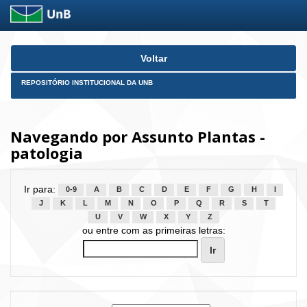
Skip
Voltar
navigation
REPOSITÓRIO INSTITUCIONAL DA UNB
Navegando por Assunto Plantas -
patologia
Ir para:
0-9
A
B
C
D
E
F
G
H
I
J
K
L
M
N
O
P
Q
R
S
T
U
V
W
X
Y
Z
ou entre com as primeiras letras: