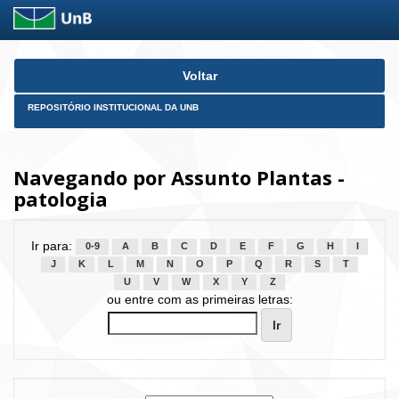
Skip
Voltar
navigation
REPOSITÓRIO INSTITUCIONAL DA UNB
Navegando por Assunto Plantas -
patologia
Ir para:
0-9
A
B
C
D
E
F
G
H
I
J
K
L
M
N
O
P
Q
R
S
T
U
V
W
X
Y
Z
ou entre com as primeiras letras: