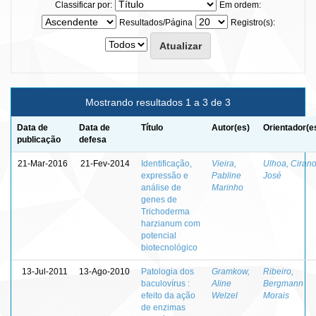
Classificar por:
Em ordem:
Resultados/Página
Registro(s):
Mostrando resultados 1 a 3 de 3
Data de
Data de
Título
Autor(es)
Orientador(e
publicação
defesa
21-Mar-2016
21-Fev-2014
Identificação,
Vieira,
Ulhoa, Ciran
expressão e
Pabline
José
análise de
Marinho
genes de
Trichoderma
harzianum com
potencial
biotecnológico
13-Jul-2011
13-Ago-2010
Patologia dos
Gramkow,
Ribeiro,
baculovírus :
Aline
Bergmann
efeito da ação
Welzel
Morais
de enzimas