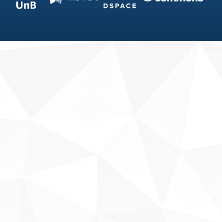
Fale conosco
Sobre