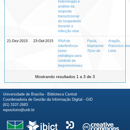
heterólogas e
análise da
resposta
transcricional
do hospedeiro
durante a
infecção viral
21-Dez-2015
23-Out-2015
RNA de
Paula,
Aragão,
interferência
Nayhanne
Francisco Jo
como
Tizzo de
Lima
estratégia para
controle de
begomoviroses
Mostrando resultados 1 a 3 de 3
Universidade de Brasília - Biblioteca Central
Coordenadoria de Gestão da Informação Digital - GID
(61) 3107-2683
repositorio@unb.br