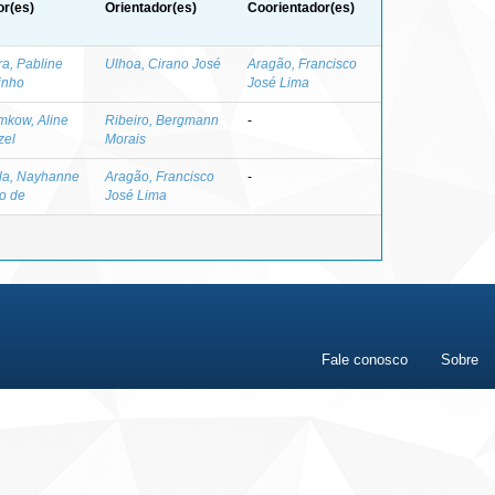
or(es)
Orientador(es)
Coorientador(es)
ra, Pabline
Ulhoa, Cirano José
Aragão, Francisco
inho
José Lima
mkow, Aline
Ribeiro, Bergmann
-
zel
Morais
la, Nayhanne
Aragão, Francisco
-
o de
José Lima
Fale conosco
Sobre