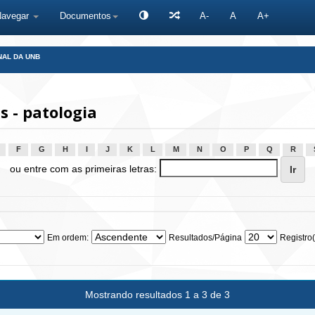
Navegar
Documentos
A-
A
A+
NAL DA UNB
 - patologia
F
G
H
I
J
K
L
M
N
O
P
Q
R
ou entre com as primeiras letras:
Em ordem:
Resultados/Página
Registro(
Mostrando resultados 1 a 3 de 3