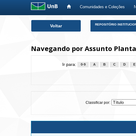
Comunidades e Coleções
Skip
REPOSITÓRIO INSTITUCIO
Voltar
navigation
Navegando por Assunto Plantas
Ir para:
0-9
A
B
C
D
E
Classificar por: