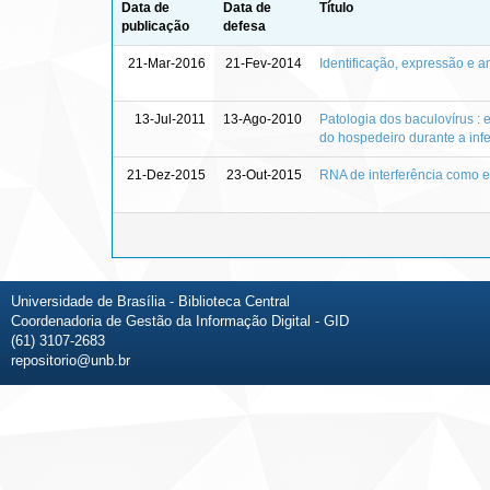
Data de
Data de
Título
publicação
defesa
21-Mar-2016
21-Fev-2014
Identificação, expressão e 
13-Jul-2011
13-Ago-2010
Patologia dos baculovírus : 
do hospedeiro durante a infe
21-Dez-2015
23-Out-2015
RNA de interferência como e
Universidade de Brasília - Biblioteca Central
Coordenadoria de Gestão da Informação Digital - GID
(61) 3107-2683
repositorio@unb.br