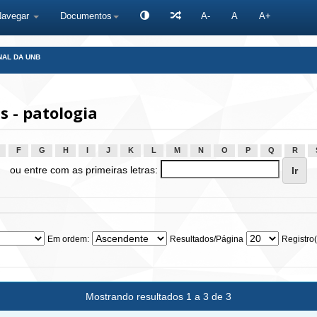
Navegar
Documentos
A-
A
A+
NAL DA UNB
 - patologia
F
G
H
I
J
K
L
M
N
O
P
Q
R
ou entre com as primeiras letras:
Em ordem:
Resultados/Página
Registro(
Mostrando resultados 1 a 3 de 3