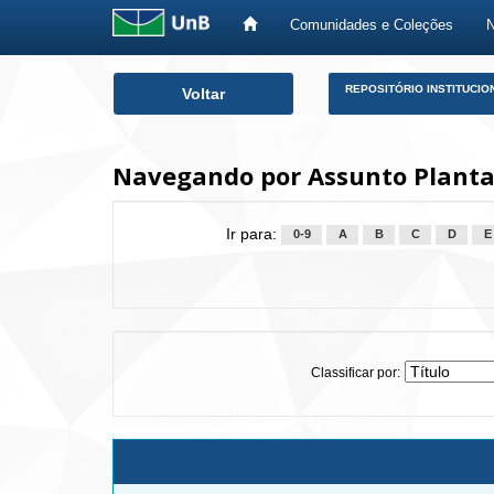
Comunidades e Coleções
Skip
REPOSITÓRIO INSTITUCIO
Voltar
navigation
Navegando por Assunto Plantas
Ir para:
0-9
A
B
C
D
E
Classificar por: