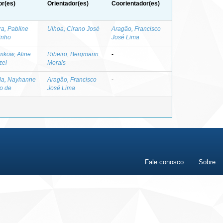
or(es)
Orientador(es)
Coorientador(es)
ra, Pabline
Ulhoa, Cirano José
Aragão, Francisco
inho
José Lima
mkow, Aline
Ribeiro, Bergmann
-
zel
Morais
la, Nayhanne
Aragão, Francisco
-
o de
José Lima
Fale conosco
Sobre