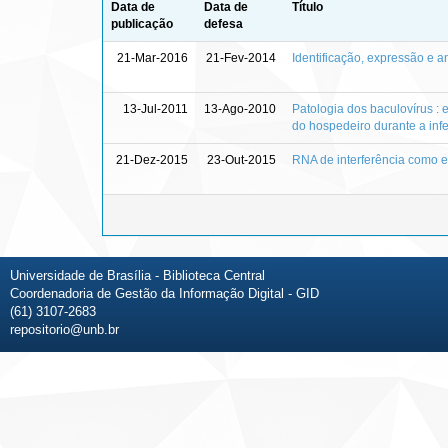
Data de
Data de
Título
publicação
defesa
21-Mar-2016
21-Fev-2014
Identificação, expressão e 
13-Jul-2011
13-Ago-2010
Patologia dos baculovírus : 
do hospedeiro durante a infe
21-Dez-2015
23-Out-2015
RNA de interferência como e
Universidade de Brasília - Biblioteca Central
Coordenadoria de Gestão da Informação Digital - GID
(61) 3107-2683
repositorio@unb.br