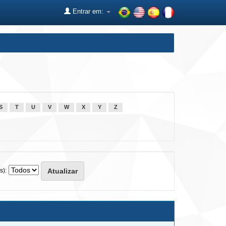
Entrar em:
S
T
U
V
W
X
Y
Z
s):