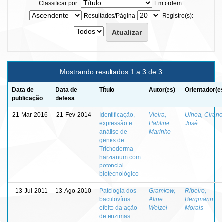
Classificar por:
Em ordem:
Resultados/Página
Registro(s):
Mostrando resultados 1 a 3 de 3
Data de
Data de
Título
Autor(es)
Orientador(e
publicação
defesa
21-Mar-2016
21-Fev-2014
Identificação,
Vieira,
Ulhoa, Ciran
expressão e
Pabline
José
análise de
Marinho
genes de
Trichoderma
harzianum com
potencial
biotecnológico
13-Jul-2011
13-Ago-2010
Patologia dos
Gramkow,
Ribeiro,
baculovírus :
Aline
Bergmann
efeito da ação
Welzel
Morais
de enzimas