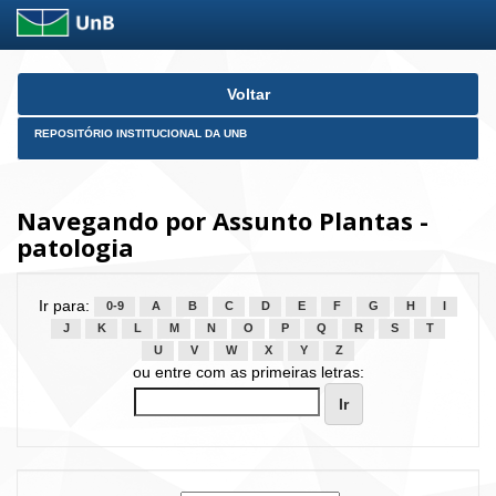
Skip
Voltar
navigation
REPOSITÓRIO INSTITUCIONAL DA UNB
Navegando por Assunto Plantas -
patologia
Ir para:
0-9
A
B
C
D
E
F
G
H
I
J
K
L
M
N
O
P
Q
R
S
T
U
V
W
X
Y
Z
ou entre com as primeiras letras: