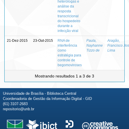
heterólogas e
análise da
resposta
transcricional
do hospedeiro
durante a
infecção viral
21-Dez-2015
23-Out-2015
RNA de
Paula,
Aragão,
interferência
Nayhanne
Francisco Jo
como
Tizzo de
Lima
estratégia para
controle de
begomoviroses
Mostrando resultados 1 a 3 de 3
Universidade de Brasília - Biblioteca Central
Coordenadoria de Gestão da Informação Digital - GID
(61) 3107-2683
repositorio@unb.br