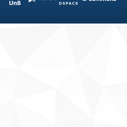
Fale conosco
Sobre