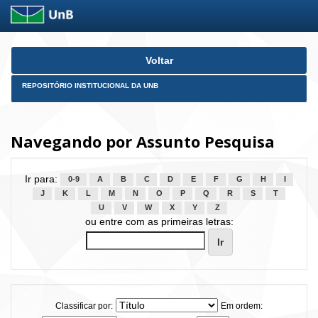
Skip
Voltar
navigation
REPOSITÓRIO INSTITUCIONAL DA UNB
Navegando por Assunto Pesquisa
Ir para:
0-9
A
B
C
D
E
F
G
H
I
J
K
L
M
N
O
P
Q
R
S
T
U
V
W
X
Y
Z
ou entre com as primeiras letras:
Classificar por:
Em ordem: