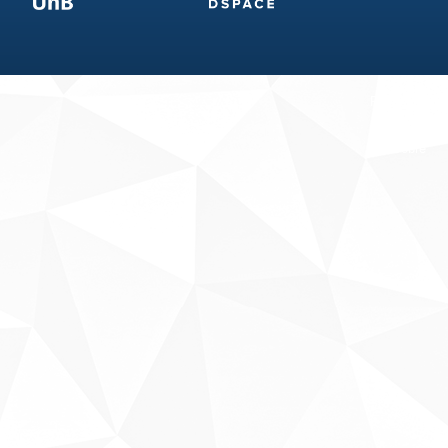
Fale conosco
Sobre