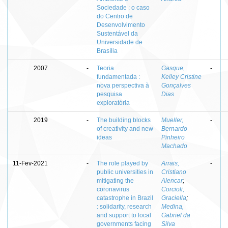
Sociedade : o caso
do Centro de
Desenvolvimento
Sustentável da
Universidade de
Brasília
2007
-
Teoria
Gasque,
-
fundamentada :
Kelley Cristine
nova perspectiva à
Gonçalves
pesquisa
Dias
exploratória
2019
-
The building blocks
Mueller,
-
of creativity and new
Bernardo
ideas
Pinheiro
Machado
11-Fev-2021
-
The role played by
Arrais,
-
public universities in
Cristiano
mitigating the
Alencar
;
coronavirus
Corcioli,
catastrophe in Brazil
Graciella
;
: solidarity, research
Medina,
and support to local
Gabriel da
governments facing
Silva