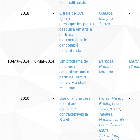
the health crisis
2018
-
O traje de Oyá
Queiroz,
-
Igbalé :
Marijara
pressupostos para a
Souza
pesquisa em arte a
partir da
indumentária de
candomblé
musealizada
13-Mai-2014
6-Mar-2014
Um programa de
Barbosa,
Martin
pesquisa
Rodrigo
Cláud
comunicacional a
Miranda
partir de Harold
Innis e Marshall
McLuhan
2016
-
Use of and access
Farias, Mareni
-
to oral and
Rocha
;
Leite,
injectable
Silvana Nair
;
contraceptives in
Tavares,
Brazil
Noemia Urruth
Leão
;
Oliveira,
Maria
Auxiliadora
;