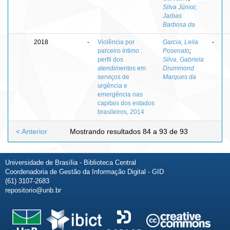
Silva Júnior,
Jarbas
Barbosa da
2018
-
Violência por
Garcia, Leila
-
parceiro íntimo :
Posenato
;
perfil dos
Silva, Gabriela
atendimentos em
Drummond
serviços de
Marques da
urgência e
emergência nas
capitais dos estados
brasileiros, 2014
< Anterior
Mostrando resultados 84 a 93 de 93
Universidade de Brasília - Biblioteca Central
Coordenadoria de Gestão da Informação Digital - GID
(61) 3107-2683
repositorio@unb.br