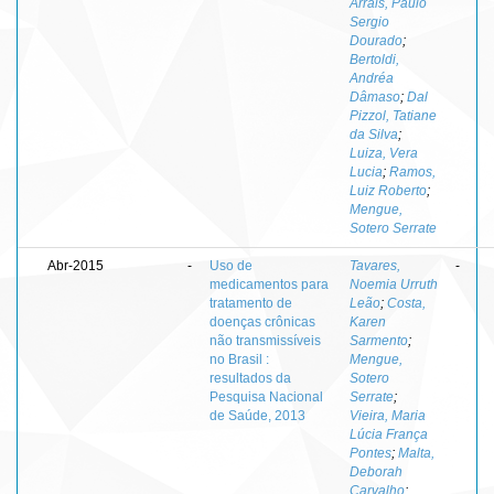
Arrais, Paulo
Sergio
Dourado
;
Bertoldi,
Andréa
Dâmaso
;
Dal
Pizzol, Tatiane
da Silva
;
Luiza, Vera
Lucia
;
Ramos,
Luiz Roberto
;
Mengue,
Sotero Serrate
Abr-2015
-
Uso de
Tavares,
-
medicamentos para
Noemia Urruth
tratamento de
Leão
;
Costa,
doenças crônicas
Karen
não transmissíveis
Sarmento
;
no Brasil :
Mengue,
resultados da
Sotero
Pesquisa Nacional
Serrate
;
de Saúde, 2013
Vieira, Maria
Lúcia França
Pontes
;
Malta,
Deborah
Carvalho
;