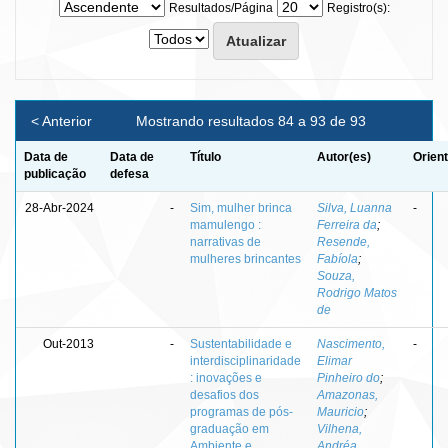
Resultados/Página
Registro(s):
< Anterior
Mostrando resultados 84 a 93 de 93
Data de
Data de
Título
Autor(es)
Orien
publicação
defesa
28-Abr-2024
-
Sim, mulher brinca
Silva, Luanna
-
mamulengo :
Ferreira da
;
narrativas de
Resende,
mulheres brincantes
Fabíola
;
Souza,
Rodrigo Matos
de
Out-2013
-
Sustentabilidade e
Nascimento,
-
interdisciplinaridade
Elimar
: inovações e
Pinheiro do
;
desafios dos
Amazonas,
programas de pós-
Mauricio
;
graduação em
Vilhena,
Ambiente e
Andréa