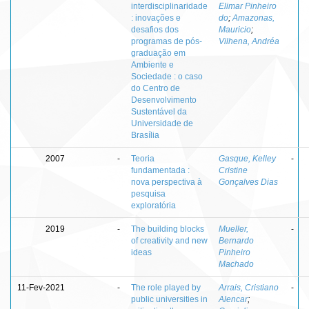
interdisciplinaridade
Elimar Pinheiro
: inovações e
do
;
Amazonas,
desafios dos
Mauricio
;
programas de pós-
Vilhena, Andréa
graduação em
Ambiente e
Sociedade : o caso
do Centro de
Desenvolvimento
Sustentável da
Universidade de
Brasília
2007
-
Teoria
Gasque, Kelley
-
fundamentada :
Cristine
nova perspectiva à
Gonçalves Dias
pesquisa
exploratória
2019
-
The building blocks
Mueller,
-
of creativity and new
Bernardo
ideas
Pinheiro
Machado
11-Fev-2021
-
The role played by
Arrais, Cristiano
-
public universities in
Alencar
;