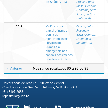
de Saúde, 2013
França Pontes
;
Malta, Deborah
Carvalho
;
Silva
Júnior, Jarbas
Barbosa da
2018
-
Violência por
Garcia, Leila
-
parceiro íntimo :
Posenato
;
perfil dos
Silva, Gabriela
atendimentos em
Drummond
serviços de
Marques da
urgência e
emergência nas
capitais dos estados
brasileiros, 2014
< Anterior
Mostrando resultados 80 a 93 de 93
Universidade de Brasília - Biblioteca Central
Coordenadoria de Gestão da Informação Digital - GID
(61) 3107-2683
repositorio@unb.br