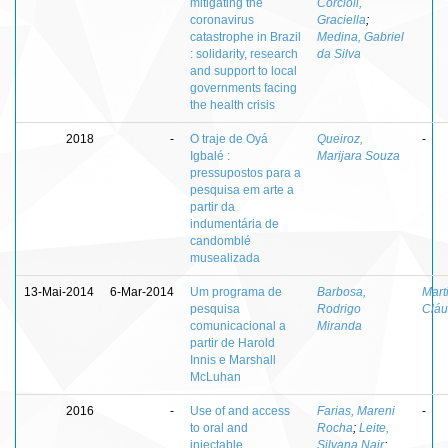
mitigating the
Corcioli,
coronavirus
Graciella
;
catastrophe in Brazil
Medina, Gabriel
: solidarity, research
da Silva
and support to local
governments facing
the health crisis
2018
-
O traje de Oyá
Queiroz,
-
Igbalé :
Marijara Souza
pressupostos para a
pesquisa em arte a
partir da
indumentária de
candomblé
musealizada
13-Mai-2014
6-Mar-2014
Um programa de
Barbosa,
Mart
pesquisa
Rodrigo
Cláu
comunicacional a
Miranda
partir de Harold
Innis e Marshall
McLuhan
2016
-
Use of and access
Farias, Mareni
-
to oral and
Rocha
;
Leite,
injectable
Silvana Nair
;