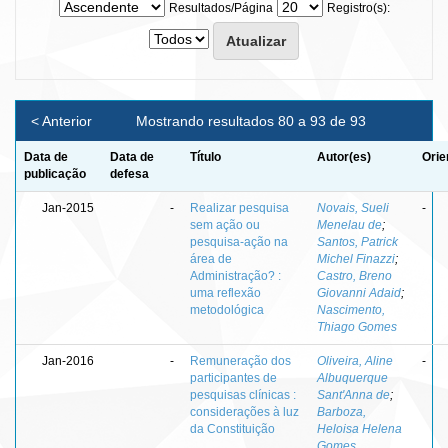
Resultados/Página
Registro(s):
< Anterior
Mostrando resultados 80 a 93 de 93
Data de
Data de
Título
Autor(es)
Orie
publicação
defesa
Jan-2015
-
Realizar pesquisa
Novais, Sueli
-
sem ação ou
Menelau de
;
pesquisa-ação na
Santos, Patrick
área de
Michel Finazzi
;
Administração? :
Castro, Breno
uma reflexão
Giovanni Adaid
;
metodológica
Nascimento,
Thiago Gomes
Jan-2016
-
Remuneração dos
Oliveira, Aline
-
participantes de
Albuquerque
pesquisas clínicas :
Sant'Anna de
;
considerações à luz
Barboza,
da Constituição
Heloisa Helena
Gomes