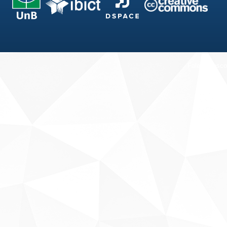
Fale conosco
Sobre