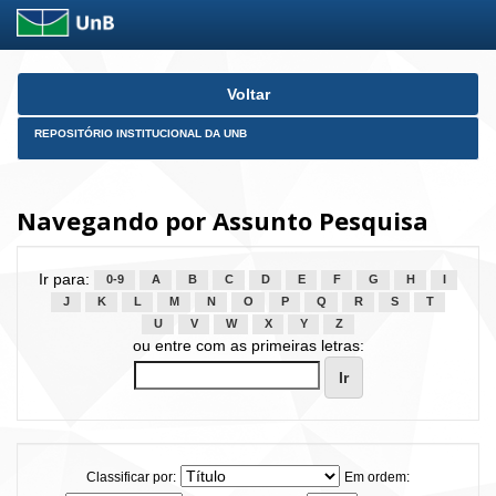
Skip
Voltar
navigation
REPOSITÓRIO INSTITUCIONAL DA UNB
Navegando por Assunto Pesquisa
Ir para:
0-9
A
B
C
D
E
F
G
H
I
J
K
L
M
N
O
P
Q
R
S
T
U
V
W
X
Y
Z
ou entre com as primeiras letras:
Classificar por:
Em ordem: