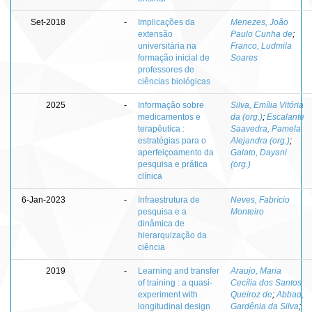
Set-2018
-
Implicações da
Menezes, João
extensão
Paulo Cunha de
;
universitária na
Franco, Ludmila
formação inicial de
Soares
professores de
ciências biológicas
2025
-
Informação sobre
Silva, Emília Vitória
medicamentos e
da (org.)
;
Escalante
terapêutica :
Saavedra, Pamela
estratégias para o
Alejandra (org.)
;
aperfeiçoamento da
Galato, Dayani
pesquisa e prática
(org.)
clínica
6-Jan-2023
-
Infraestrutura de
Neves, Fabrício
pesquisa e a
Monteiro
dinâmica de
hierarquização da
ciência
2019
-
Learning and transfer
Araujo, Maria
of training : a quasi-
Cecília dos Santos
experiment with
Queiroz de
;
Abbad,
longitudinal design
Gardênia da Silva
;