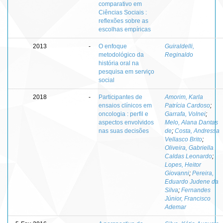
comparativo em
Ciências Sociais :
reflexões sobre as
escolhas empíricas
2013
-
O enfoque
Guiraldelli,
metodológico da
Reginaldo
história oral na
pesquisa em serviço
social
2018
-
Participantes de
Amorim, Karla
ensaios clínicos em
Patrícia Cardoso
;
oncologia : perfil e
Garrafa, Volnei
;
aspectos envolvidos
Melo, Alana Dantas
nas suas decisões
de
;
Costa, Andressa
Vellasco Brito
;
Oliveira, Gabriella
Caldas Leonardo
;
Lopes, Heitor
Giovanni
;
Pereira,
Eduardo Judene da
Silva
;
Fernandes
Júnior, Francisco
Ademar