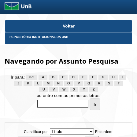
Skip
Voltar
navigation
REPOSITÓRIO INSTITUCIONAL DA UNB
Navegando por Assunto Pesquisa
Ir para:
0-9
A
B
C
D
E
F
G
H
I
J
K
L
M
N
O
P
Q
R
S
T
U
V
W
X
Y
Z
ou entre com as primeiras letras:
Classificar por:
Em ordem: