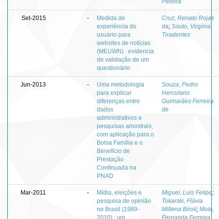
Pereira
Set-2015
-
Medida de
Cruz, Renato Rojas
experiência do
da
;
Souto, Virgínia
usuário para
Tiradentes
websites de notícias
(MEUWN) : evidencia
de validação de um
questionário
Jun-2013
-
Uma metodologia
Souza, Pedro
para explicar
Herculano
diferenças entre
Guimarães Ferreira
dados
de
administrativos e
pesquisas amostrais,
com aplicação para o
Bolsa Família e o
Benefício de
Prestação
Continuada na
PNAD
Mar-2011
-
Mídia, eleições e
Miguel, Luis Felipe
;
pesquisa de opinião
Tokarski, Flávia
no Brasil (1989-
Millena Biroli
;
Mota,
2010) : um
Fernanda Ferreira