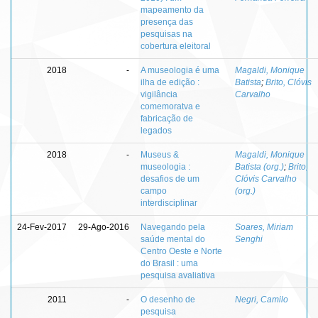
mapeamento da
presença das
pesquisas na
cobertura eleitoral
2018
-
A museologia é uma
Magaldi, Monique
ilha de edição :
Batista
;
Brito, Clóvis
vigilância
Carvalho
comemoratva e
fabricação de
legados
2018
-
Museus &
Magaldi, Monique
museologia :
Batista (org.)
;
Brito,
desafios de um
Clóvis Carvalho
campo
(org.)
interdisciplinar
24-Fev-2017
29-Ago-2016
Navegando pela
Soares, Miriam
saúde mental do
Senghi
Centro Oeste e Norte
do Brasil : uma
pesquisa avaliativa
2011
-
O desenho de
Negri, Camilo
pesquisa