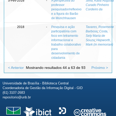
5-Fev-2016
-
A perspectiva do
Silva, Kátia Augusta
professor
Curado Pinheiro
pesquisador/reflexivo
Cordeiro da
e a figura do Barão
de Münchhausen
2018
-
Pesquisa e ação
Tavares, Rosemeire
participatória com
Barbosa
;
Costa,
foco em letramento
Sely Maria de
informacional e
Souza
;
Hepworth,
trabalho colaborativo
Mark (in memorian)
para
desenvolvimento de
cidadania
< Anterior
Mostrando resultados 44 a 63 de 93
Próximo >
Universidade de Brasília - Biblioteca Central
Coordenadoria de Gestão da Informação Digital - GID
(61) 3107-2683
repositorio@unb.br