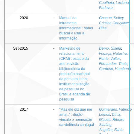
Cualheta, Luciana
Padovez
2020
-
Manual do
Gasque, Kelley
letramento
Cristine Gonçalves
informacional : saber
Dias
buscar e usar a
informação
Set-2015
-
Marketing de
Demo, Gisela
;
relacionamento
Fogaça, Natasha
;
(CRM) : estado da
Ponte, Valter
;
arte, revisão
Fernandes, Thais
;
bibliométrica da
Cardoso, Humberto
produção nacional
de primeira linha,
institucionalização
da pesquisa no
Brasil e agenda de
pesquisa
2017
-
"Mas ele diz que me
Guimarães, Fabrício
ama..." : duplo-
Lemos
;
Diniz,
vínculo e nomeação
Gláucia Ribeiro
da violência conjugal
Starling
;
Angelim, Fabio