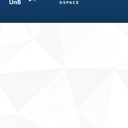
Fale conosco
Sobre