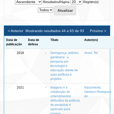
Resultados/Página
Registro(s):
< Anterior
Mostrando resultados 44 a 63 de 93
Próximo >
Data de
Data de
Título
Autor(es)
publicação
defesa
2018
-
Geringonça, jeitinho,
Amiel, Tel
gambiarra : a
pesquisa em
tecnologia e
educação diante de
suas políticas e
projetos
2021
-
Imagens e a
Nascimento,
construção de
Gledson Rodrigues
entendimentos
do
atribuídos às práticas
de pesquisar e
aprender para
ensinar