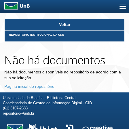
Skip
Voltar
navigation
REPOSITÓRIO INSTITUCIONAL DA UNB
Não há documentos
Não há documentos disponíveis no repositório de acordo com a
sua solicitação.
Página inicial do repositório
Universidade de Brasília - Biblioteca Central
Coordenadoria de Gestão da Informação Digital - GID
(61) 3107-2683
repositorio@unb.br