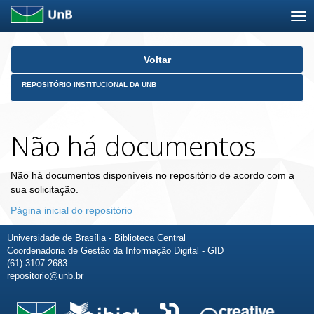
Skip
Voltar
navigation
REPOSITÓRIO INSTITUCIONAL DA UNB
Não há documentos
Não há documentos disponíveis no repositório de acordo com a
sua solicitação.
Página inicial do repositório
Universidade de Brasília - Biblioteca Central
Coordenadoria de Gestão da Informação Digital - GID
(61) 3107-2683
repositorio@unb.br