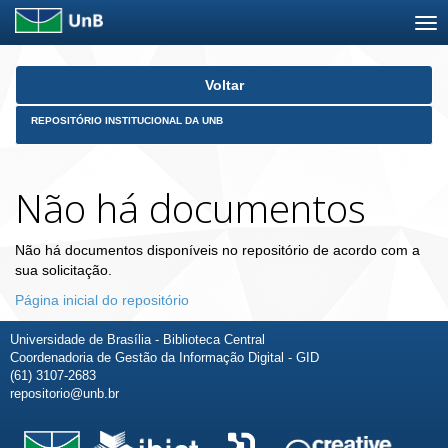
Skip
Voltar
navigation
REPOSITÓRIO INSTITUCIONAL DA UNB
Não há documentos
Não há documentos disponíveis no repositório de acordo com a
sua solicitação.
Página inicial do repositório
Universidade de Brasília - Biblioteca Central
Coordenadoria de Gestão da Informação Digital - GID
(61) 3107-2683
repositorio@unb.br