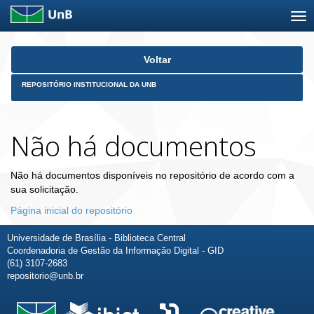
Skip
Voltar
navigation
REPOSITÓRIO INSTITUCIONAL DA UNB
Não há documentos
Não há documentos disponíveis no repositório de acordo com a
sua solicitação.
Página inicial do repositório
Universidade de Brasília - Biblioteca Central
Coordenadoria de Gestão da Informação Digital - GID
(61) 3107-2683
repositorio@unb.br