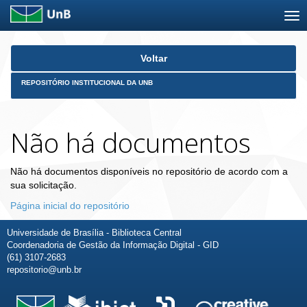
Skip
Voltar
navigation
REPOSITÓRIO INSTITUCIONAL DA UNB
Não há documentos
Não há documentos disponíveis no repositório de acordo com a
sua solicitação.
Página inicial do repositório
Universidade de Brasília - Biblioteca Central
Coordenadoria de Gestão da Informação Digital - GID
(61) 3107-2683
repositorio@unb.br