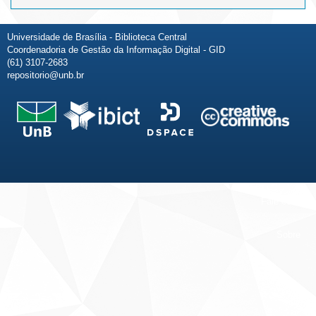
Universidade de Brasília - Biblioteca Central
Coordenadoria de Gestão da Informação Digital - GID
(61) 3107-2683
repositorio@unb.br
Fale conosco
Sobre