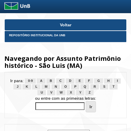
Skip
Voltar
navigation
REPOSITÓRIO INSTITUCIONAL DA UNB
Navegando por Assunto Patrimônio
histórico - São Luis (MA)
Ir para:
0-9
A
B
C
D
E
F
G
H
I
J
K
L
M
N
O
P
Q
R
S
T
U
V
W
X
Y
Z
ou entre com as primeiras letras: