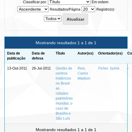
Classificar por:
Em ordem:
Resultados/Página
Registro(s):
Mostrando resultados 1 a 1 de 1
Data de
Data de
Título
Autor(es)
Orientador(es)
Co
publicação
defesa
13-Out-2011
26-Jul-2011
Gestão de
Reis,
Ficher, Sylvia
-
centros
Carlos
históricos
Madson
no Brasil :
as
cidades
patrimônio
mundial, o
caso de
Brasília e
São Luís
Mostrando resultados 1 a 1 de 1