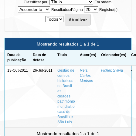
Classificar por:
Em ordem:
Resultados/Página
Registro(s):
Mostrando resultados 1 a 1 de 1
Data de
Data de
Título
Autor(es)
Orientador(es)
Co
publicação
defesa
13-Out-2011
26-Jul-2011
Gestão de
Reis,
Ficher, Sylvia
-
centros
Carlos
históricos
Madson
no Brasil :
as
cidades
patrimônio
mundial, o
caso de
Brasília e
São Luís
Mostrando resultados 1 a 1 de 1