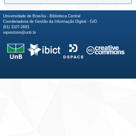
Universidade de Brasília - Biblioteca Central
Coordenadoria de Gestão da Informação Digital - GID
(61) 3107-2683
repositorio@unb.br
Fale conosco
Sobre