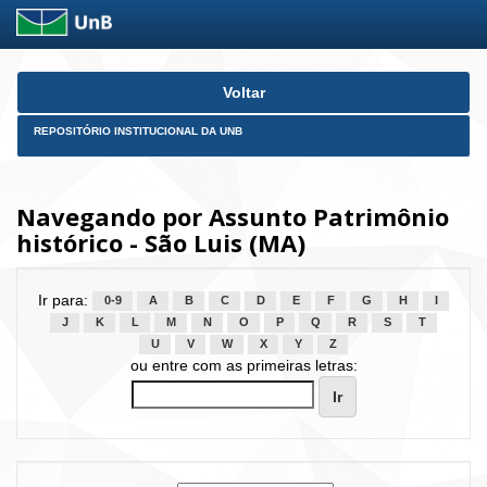
Skip
Voltar
navigation
REPOSITÓRIO INSTITUCIONAL DA UNB
Navegando por Assunto Patrimônio
histórico - São Luis (MA)
Ir para:
0-9
A
B
C
D
E
F
G
H
I
J
K
L
M
N
O
P
Q
R
S
T
U
V
W
X
Y
Z
ou entre com as primeiras letras: