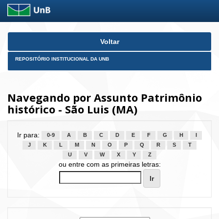
Skip
Voltar
navigation
REPOSITÓRIO INSTITUCIONAL DA UNB
Navegando por Assunto Patrimônio
histórico - São Luis (MA)
Ir para:
0-9
A
B
C
D
E
F
G
H
I
J
K
L
M
N
O
P
Q
R
S
T
U
V
W
X
Y
Z
ou entre com as primeiras letras: