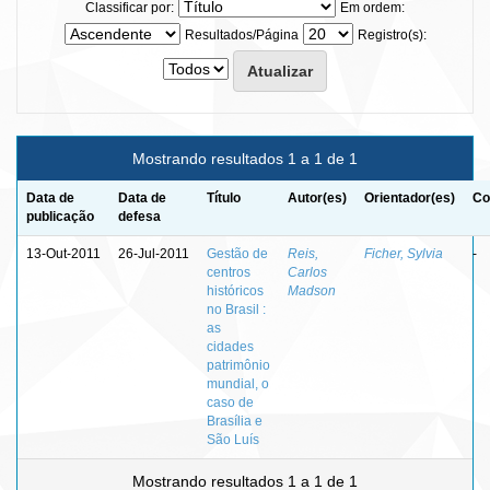
Classificar por:
Em ordem:
Resultados/Página
Registro(s):
Mostrando resultados 1 a 1 de 1
Data de
Data de
Título
Autor(es)
Orientador(es)
Co
publicação
defesa
13-Out-2011
26-Jul-2011
Gestão de
Reis,
Ficher, Sylvia
-
centros
Carlos
históricos
Madson
no Brasil :
as
cidades
patrimônio
mundial, o
caso de
Brasília e
São Luís
Mostrando resultados 1 a 1 de 1