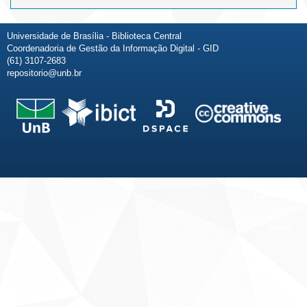
Universidade de Brasília - Biblioteca Central
Coordenadoria de Gestão da Informação Digital - GID
(61) 3107-2683
repositorio@unb.br
Fale conosco
Sobre