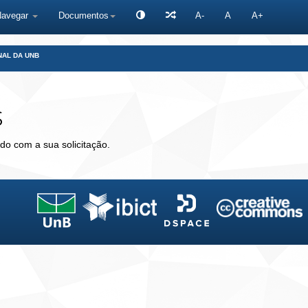
Navegar
Documentos
A-
A
A+
NAL DA UNB
s
do com a sua solicitação.