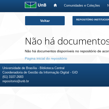
Comunidades e Coleções
Skip
REPOSITÓRIO INSTITUCIO
Voltar
navigation
Não há documento
Não há documentos disponíveis no repositório de acor
Página inicial do repositório
Universidade de Brasília - Biblioteca Central
Coordenadoria de Gestão da Informação Digital - GID
(61) 3107-2683
repositorio@unb.br