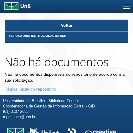
Skip
Voltar
navigation
REPOSITÓRIO INSTITUCIONAL DA UNB
Não há documentos
Não há documentos disponíveis no repositório de acordo com a
sua solicitação.
Página inicial do repositório
Universidade de Brasília - Biblioteca Central
Coordenadoria de Gestão da Informação Digital - GID
(61) 3107-2683
repositorio@unb.br