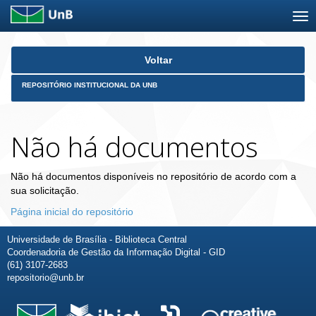
Skip
Voltar
navigation
REPOSITÓRIO INSTITUCIONAL DA UNB
Não há documentos
Não há documentos disponíveis no repositório de acordo com a
sua solicitação.
Página inicial do repositório
Universidade de Brasília - Biblioteca Central
Coordenadoria de Gestão da Informação Digital - GID
(61) 3107-2683
repositorio@unb.br