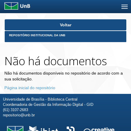
Skip
Voltar
navigation
REPOSITÓRIO INSTITUCIONAL DA UNB
Não há documentos
Não há documentos disponíveis no repositório de acordo com a
sua solicitação.
Página inicial do repositório
Universidade de Brasília - Biblioteca Central
Coordenadoria de Gestão da Informação Digital - GID
(61) 3107-2683
repositorio@unb.br