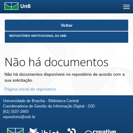
Skip
Voltar
navigation
REPOSITÓRIO INSTITUCIONAL DA UNB
Não há documentos
Não há documentos disponíveis no repositório de acordo com a
sua solicitação.
Página inicial do repositório
Universidade de Brasília - Biblioteca Central
Coordenadoria de Gestão da Informação Digital - GID
(61) 3107-2683
repositorio@unb.br