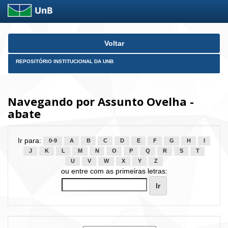
Skip
Voltar
navigation
REPOSITÓRIO INSTITUCIONAL DA UNB
Navegando por Assunto Ovelha -
abate
Ir para:
0-9
A
B
C
D
E
F
G
H
I
J
K
L
M
N
O
P
Q
R
S
T
U
V
W
X
Y
Z
ou entre com as primeiras letras: