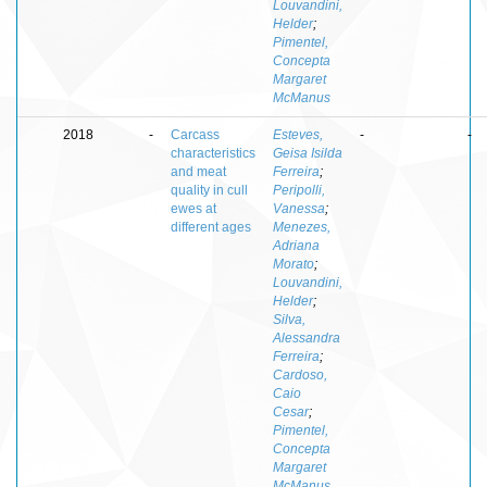
Louvandini,
Helder
;
Pimentel,
Concepta
Margaret
McManus
2018
-
Carcass
Esteves,
-
-
characteristics
Geisa Isilda
and meat
Ferreira
;
quality in cull
Peripolli,
ewes at
Vanessa
;
different ages
Menezes,
Adriana
Morato
;
Louvandini,
Helder
;
Silva,
Alessandra
Ferreira
;
Cardoso,
Caio
Cesar
;
Pimentel,
Concepta
Margaret
McManus