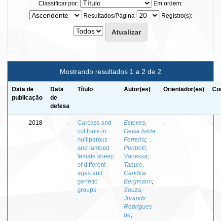
Classificar por:
Em ordem:
Resultados/Página
Registro(s):
Mostrando resultados 1 a 2 de 2
Data de
Data
Título
Autor(es)
Orientador(es)
Co
publicação
de
defesa
2018
-
Carcass and
Esteves,
-
-
cut traits in
Geisa Isilda
nulliparous
Ferreira
;
and lambed
Peripolli,
female sheep
Vanessa
;
of different
Tanure,
ages and
Candice
genetic
Bergmann
;
groups
Souza,
Jurandir
Rodrigues
de
;