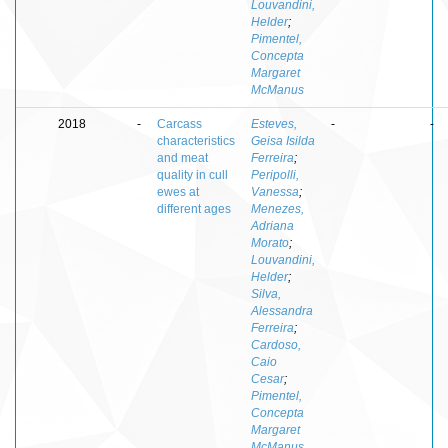
Louvandini,
Helder
;
Pimentel,
Concepta
Margaret
McManus
2018
-
Carcass
Esteves,
-
-
characteristics
Geisa Isilda
and meat
Ferreira
;
quality in cull
Peripolli,
ewes at
Vanessa
;
different ages
Menezes,
Adriana
Morato
;
Louvandini,
Helder
;
Silva,
Alessandra
Ferreira
;
Cardoso,
Caio
Cesar
;
Pimentel,
Concepta
Margaret
McManus