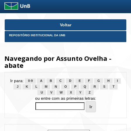
Skip
Voltar
navigation
REPOSITÓRIO INSTITUCIONAL DA UNB
Navegando por Assunto Ovelha -
abate
Ir para:
0-9
A
B
C
D
E
F
G
H
I
J
K
L
M
N
O
P
Q
R
S
T
U
V
W
X
Y
Z
ou entre com as primeiras letras: