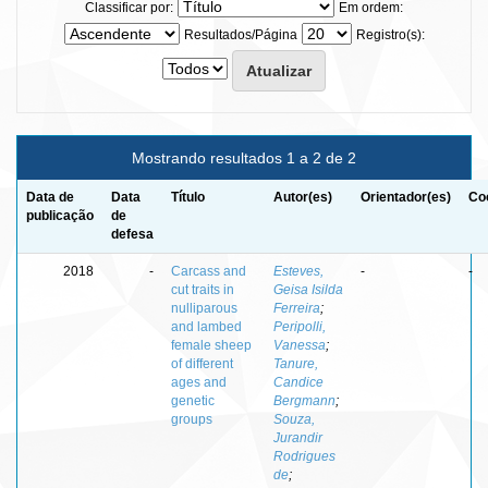
Classificar por:
Em ordem:
Resultados/Página
Registro(s):
Mostrando resultados 1 a 2 de 2
Data de
Data
Título
Autor(es)
Orientador(es)
Co
publicação
de
defesa
2018
-
Carcass and
Esteves,
-
-
cut traits in
Geisa Isilda
nulliparous
Ferreira
;
and lambed
Peripolli,
female sheep
Vanessa
;
of different
Tanure,
ages and
Candice
genetic
Bergmann
;
groups
Souza,
Jurandir
Rodrigues
de
;