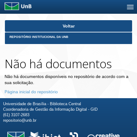
Skip
Voltar
navigation
REPOSITÓRIO INSTITUCIONAL DA UNB
Não há documentos
Não há documentos disponíveis no repositório de acordo com a
sua solicitação.
Página inicial do repositório
Universidade de Brasília - Biblioteca Central
Coordenadoria de Gestão da Informação Digital - GID
(61) 3107-2683
repositorio@unb.br