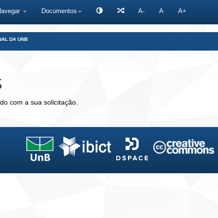
Navegar
Documentos
A-
A
A+
NAL DA UNB
s
do com a sua solicitação.