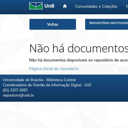
Comunidades e Coleções
Skip
REPOSITÓRIO INSTITUCIO
Voltar
navigation
Não há documento
Não há documentos disponíveis no repositório de acor
Página inicial do repositório
Universidade de Brasília - Biblioteca Central
Coordenadoria de Gestão da Informação Digital - GID
(61) 3107-2683
repositorio@unb.br