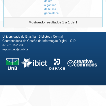
de um
algoritmo
de busca
geométrica
Mostrando resultados 1 a 1 de 1
Universidade de Brasília - Biblioteca Central
Coordenadoria de Gestão da Informação Digital - GID
(61) 3107-2683
repositorio@unb.br
Fale conosco
Sobre