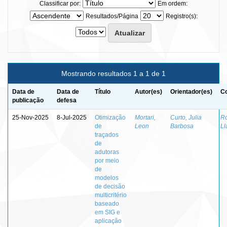
Classificar por:
Em ordem:
Resultados/Página
Registro(s):
Mostrando resultados 1 a 1 de 1
Data de
Data de
Título
Autor(es)
Orientador(es)
Co
publicação
defesa
25-Nov-2025
8-Jul-2025
Otimização
Mortari,
Curto, Julia
Ro
de
Leon
Barbosa
Ll
traçados
de
adutoras
por meio
de
modelos
de decisão
multicritério
baseado
em SIG e
aplicação