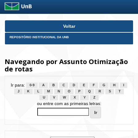
Skip
Voltar
navigation
REPOSITÓRIO INSTITUCIONAL DA UNB
Navegando por Assunto Otimização
de rotas
Ir para:
0-9
A
B
C
D
E
F
G
H
I
J
K
L
M
N
O
P
Q
R
S
T
U
V
W
X
Y
Z
ou entre com as primeiras letras: