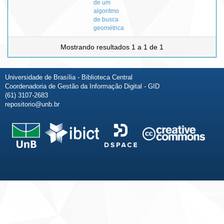
de um
algoritmo
de busca
geométrica
Mostrando resultados 1 a 1 de 1
Universidade de Brasília - Biblioteca Central
Coordenadoria de Gestão da Informação Digital - GID
(61) 3107-2683
repositorio@unb.br
Fale conosco
Sobre