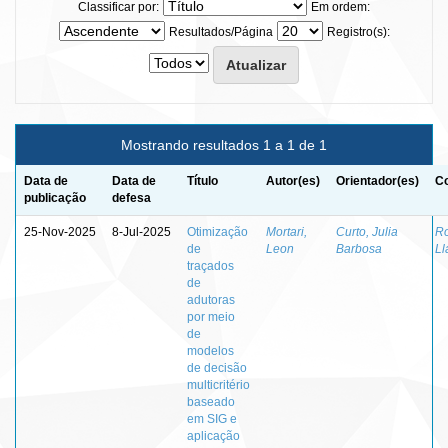
Classificar por:
Em ordem:
Resultados/Página
Registro(s):
Mostrando resultados 1 a 1 de 1
Data de
Data de
Título
Autor(es)
Orientador(es)
Co
publicação
defesa
25-Nov-2025
8-Jul-2025
Otimização
Mortari,
Curto, Julia
Ro
de
Leon
Barbosa
Ll
traçados
de
adutoras
por meio
de
modelos
de decisão
multicritério
baseado
em SIG e
aplicação