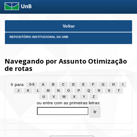
Skip
Voltar
navigation
REPOSITÓRIO INSTITUCIONAL DA UNB
Navegando por Assunto Otimização
de rotas
Ir para:
0-9
A
B
C
D
E
F
G
H
I
J
K
L
M
N
O
P
Q
R
S
T
U
V
W
X
Y
Z
ou entre com as primeiras letras: