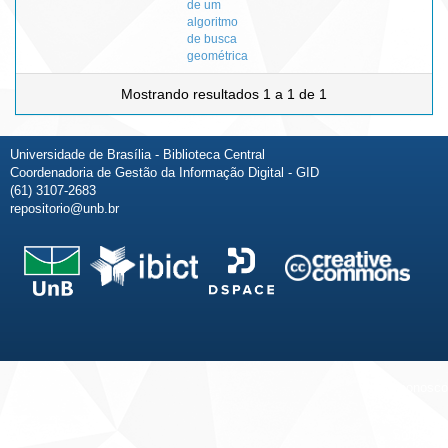
de um
algoritmo
de busca
geométrica
Mostrando resultados 1 a 1 de 1
Universidade de Brasília - Biblioteca Central
Coordenadoria de Gestão da Informação Digital - GID
(61) 3107-2683
repositorio@unb.br
Fale conosco
Sobre