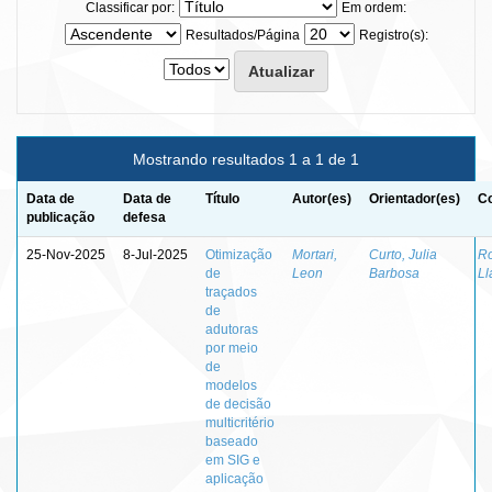
Classificar por:
Em ordem:
Resultados/Página
Registro(s):
Mostrando resultados 1 a 1 de 1
Data de
Data de
Título
Autor(es)
Orientador(es)
Co
publicação
defesa
25-Nov-2025
8-Jul-2025
Otimização
Mortari,
Curto, Julia
Ro
de
Leon
Barbosa
Ll
traçados
de
adutoras
por meio
de
modelos
de decisão
multicritério
baseado
em SIG e
aplicação