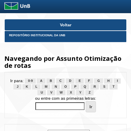
Skip
Voltar
navigation
REPOSITÓRIO INSTITUCIONAL DA UNB
Navegando por Assunto Otimização
de rotas
Ir para:
0-9
A
B
C
D
E
F
G
H
I
J
K
L
M
N
O
P
Q
R
S
T
U
V
W
X
Y
Z
ou entre com as primeiras letras: