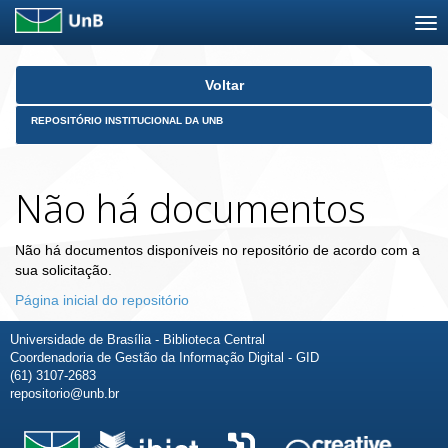
Skip
Voltar
navigation
REPOSITÓRIO INSTITUCIONAL DA UNB
Não há documentos
Não há documentos disponíveis no repositório de acordo com a
sua solicitação.
Página inicial do repositório
Universidade de Brasília - Biblioteca Central
Coordenadoria de Gestão da Informação Digital - GID
(61) 3107-2683
repositorio@unb.br