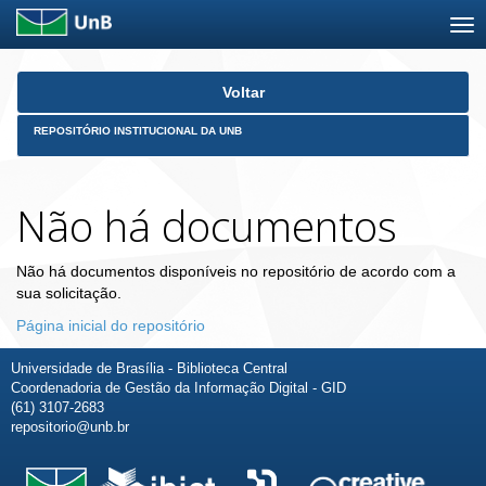
Skip
Voltar
navigation
REPOSITÓRIO INSTITUCIONAL DA UNB
Não há documentos
Não há documentos disponíveis no repositório de acordo com a
sua solicitação.
Página inicial do repositório
Universidade de Brasília - Biblioteca Central
Coordenadoria de Gestão da Informação Digital - GID
(61) 3107-2683
repositorio@unb.br