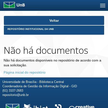
Skip
Voltar
navigation
REPOSITÓRIO INSTITUCIONAL DA UNB
Não há documentos
Não há documentos disponíveis no repositório de acordo com a
sua solicitação.
Página inicial do repositório
Universidade de Brasília - Biblioteca Central
Coordenadoria de Gestão da Informação Digital - GID
(61) 3107-2683
repositorio@unb.br