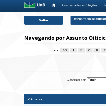
Comunidades e Coleções
Skip
REPOSITÓRIO INSTITUCIO
Voltar
navigation
Navegando por Assunto Oiticica
Ir para:
0-9
A
B
C
D
E
Classificar por:
< Anterior