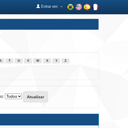
Entrar em:
S
T
U
V
W
X
Y
Z
s):