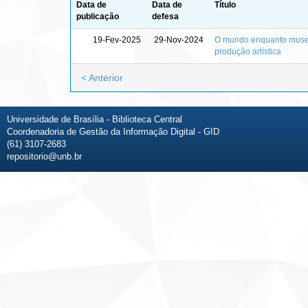
Data de
Data de
Título
publicação
defesa
19-Fev-2025
29-Nov-2024
O mundo enquanto museu:
produção artística
< Anterior
Universidade de Brasília - Biblioteca Central
Coordenadoria de Gestão da Informação Digital - GID
(61) 3107-2683
repositorio@unb.br