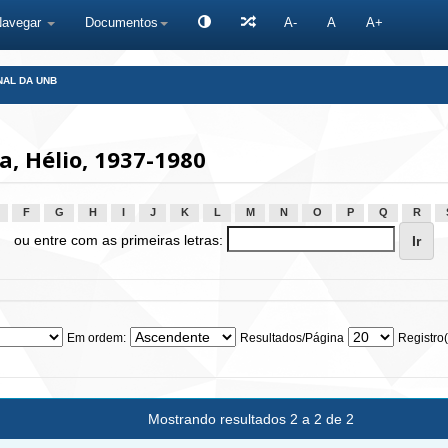
Navegar
Documentos
A-
A
A+
NAL DA UNB
, Hélio, 1937-1980
F
G
H
I
J
K
L
M
N
O
P
Q
R
ou entre com as primeiras letras:
Em ordem:
Resultados/Página
Registro(
Mostrando resultados 2 a 2 de 2