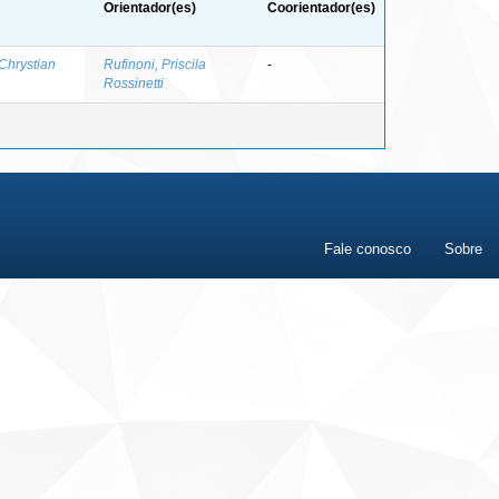
Orientador(es)
Coorientador(es)
 Chrystian
Rufinoni, Priscila
-
Rossinetti
Fale conosco
Sobre