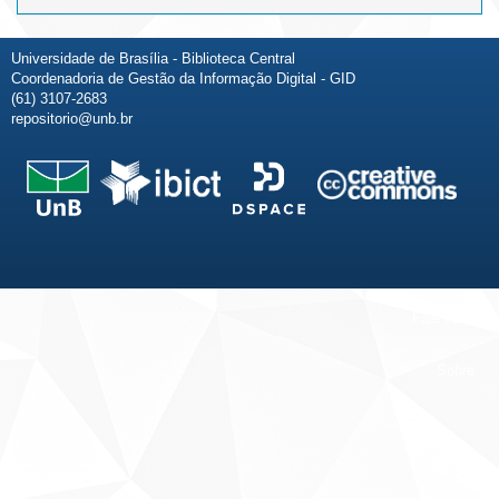
Universidade de Brasília - Biblioteca Central
Coordenadoria de Gestão da Informação Digital - GID
(61) 3107-2683
repositorio@unb.br
Fale conosco
Sobre