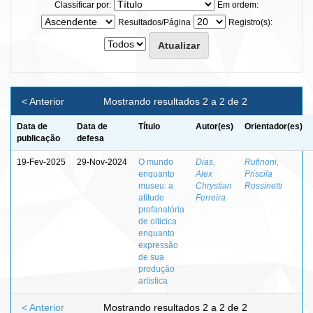
Classificar por:
Em ordem:
Resultados/Página
Registro(s):
< Anterior
Mostrando resultados 2 a 2 de 2
Data de
Data de
Título
Autor(es)
Orientador(es)
publicação
defesa
19-Fev-2025
29-Nov-2024
O mundo
Dias,
Rufinoni,
enquanto
Alex
Priscila
museu: a
Chrystian
Rossinetti
atitude
Ferreira
profanatória
de oiticica
enquanto
expressão
de sua
produção
artística
< Anterior
Mostrando resultados 2 a 2 de 2