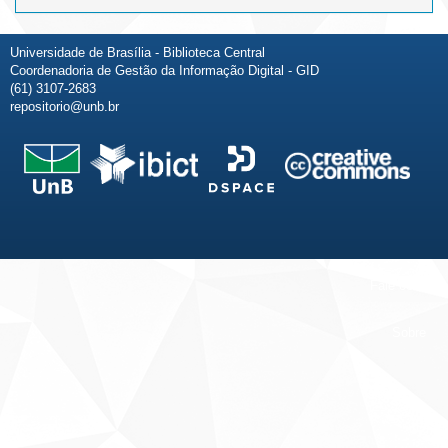
Universidade de Brasília - Biblioteca Central
Coordenadoria de Gestão da Informação Digital - GID
(61) 3107-2683
repositorio@unb.br
Fale conosco
Sobre