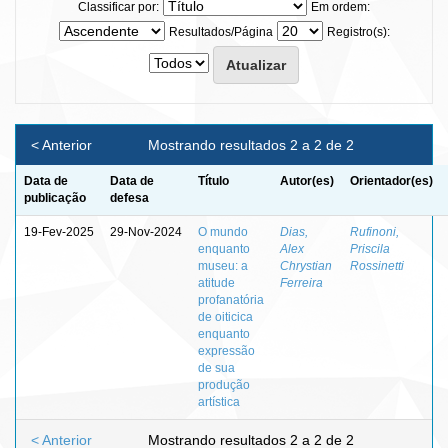
Classificar por:
Em ordem:
Resultados/Página
Registro(s):
< Anterior
Mostrando resultados 2 a 2 de 2
Data de
Data de
Título
Autor(es)
Orientador(es)
publicação
defesa
19-Fev-2025
29-Nov-2024
O mundo
Dias,
Rufinoni,
enquanto
Alex
Priscila
museu: a
Chrystian
Rossinetti
atitude
Ferreira
profanatória
de oiticica
enquanto
expressão
de sua
produção
artística
< Anterior
Mostrando resultados 2 a 2 de 2