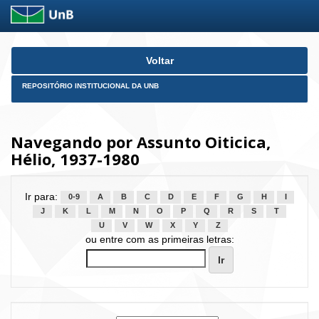
Skip
Voltar
navigation
REPOSITÓRIO INSTITUCIONAL DA UNB
Navegando por Assunto Oiticica,
Hélio, 1937-1980
Ir para:
0-9
A
B
C
D
E
F
G
H
I
J
K
L
M
N
O
P
Q
R
S
T
U
V
W
X
Y
Z
ou entre com as primeiras letras: