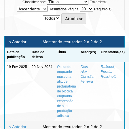
Classificar por:
Em ordem:
Resultados/Página
Registro(s):
< Anterior
Mostrando resultados 2 a 2 de 2
Data de
Data de
Título
Autor(es)
Orientador(es)
publicação
defesa
19-Fev-2025
29-Nov-2024
O mundo
Dias,
Rufinoni,
enquanto
Alex
Priscila
museu: a
Chrystian
Rossinetti
atitude
Ferreira
profanatória
de oiticica
enquanto
expressão
de sua
produção
artística
< Anterior
Mostrando resultados 2 a 2 de 2