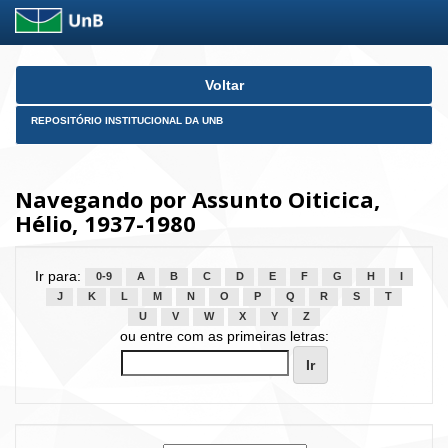
Skip
Voltar
navigation
REPOSITÓRIO INSTITUCIONAL DA UNB
Navegando por Assunto Oiticica,
Hélio, 1937-1980
Ir para:
0-9
A
B
C
D
E
F
G
H
I
J
K
L
M
N
O
P
Q
R
S
T
U
V
W
X
Y
Z
ou entre com as primeiras letras: