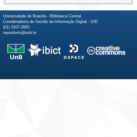
Universidade de Brasília - Biblioteca Central
Coordenadoria de Gestão da Informação Digital - GID
(61) 3107-2683
repositorio@unb.br
Fale conosco
Sobre