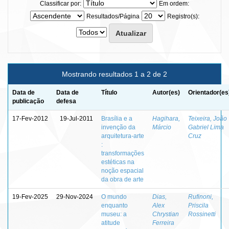
Classificar por:
Em ordem:
Resultados/Página
Registro(s):
Mostrando resultados 1 a 2 de 2
Data de
Data de
Título
Autor(es)
Orientador(es
publicação
defesa
17-Fev-2012
19-Jul-2011
Brasília e a
Hagihara,
Teixeira, João
invenção da
Márcio
Gabriel Lima
arquitetura-arte
Cruz
:
transformações
estéticas na
noção espacial
da obra de arte
19-Fev-2025
29-Nov-2024
O mundo
Dias,
Rufinoni,
enquanto
Alex
Priscila
museu: a
Chrystian
Rossinetti
atitude
Ferreira