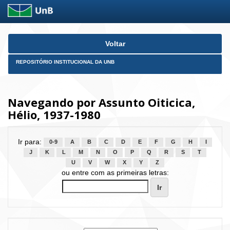
Skip
Voltar
navigation
REPOSITÓRIO INSTITUCIONAL DA UNB
Navegando por Assunto Oiticica,
Hélio, 1937-1980
Ir para:
0-9
A
B
C
D
E
F
G
H
I
J
K
L
M
N
O
P
Q
R
S
T
U
V
W
X
Y
Z
ou entre com as primeiras letras: