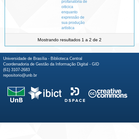
profanatória de
oiticica
enquanto
expressão de
sua produção
artística
Mostrando resultados 1 a 2 de 2
Universidade de Brasília - Biblioteca Central
Coordenadoria de Gestão da Informação Digital - GID
(61) 3107-2683
repositorio@unb.br
Fale conosco