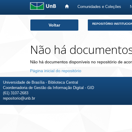
Comunidades e Coleções
Skip
REPOSITÓRIO INSTITUCIO
Voltar
navigation
Não há documento
Não há documentos disponíveis no repositório de acor
Página inicial do repositório
Universidade de Brasília - Biblioteca Central
Coordenadoria de Gestão da Informação Digital - GID
(61) 3107-2683
repositorio@unb.br