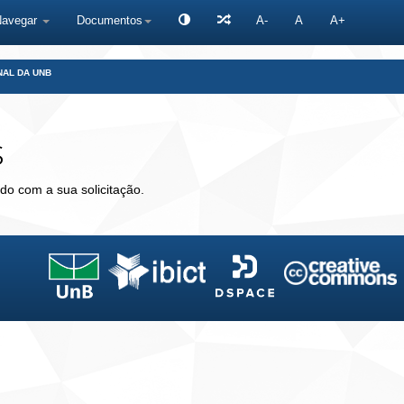
Navegar
Documentos
A-
A
A+
NAL DA UNB
s
do com a sua solicitação.